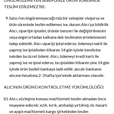
ÖNGÖRÜLEMEYEN SEBEPLERLE ÜRÜN SÜRESİNDE
TESLİM EDİLEMEZ İSE:
Satıcı’nın öngöremeyeceği mücbir sebepler oluşursa ve
ürün süresinde teslim edilemez ise, durum Alıcı’ya bildirilir.
Alıcı, siparişin iptalini, ürünün benzeri ile değiştirilmesini
veya engel ortadan kalkana dek teslimatın ertelenmesini
talep edebilir. Alıcı siparişi iptal ederse; ödemeyi nakit ile
yapmış ise iptalinden itibaren 14 gün içinde kendisine
nakden bu ücret ödenir. Alıcı, ödemeyi kredi kartı ile
yapmış ise ve iptal ederse, bu iptalden itibaren yine 14 gün
içinde ürün bedeli bankaya iade edilir, ancak bankanın
alıcının hesabına 2-3 hafta içerisinde aktarması olasıdır.
ALICININ ÜRÜNÜ KONTROL ETME YÜKÜMLÜLÜĞÜ:
Alıcı, sözleşme konusu mal/hizmeti teslim almadan önce
muayene edecek; ezik, kırık, ambalajı yırtılmış vb. hasarlı
ve ayıplı mal/hizmeti kargo şirketinden teslim