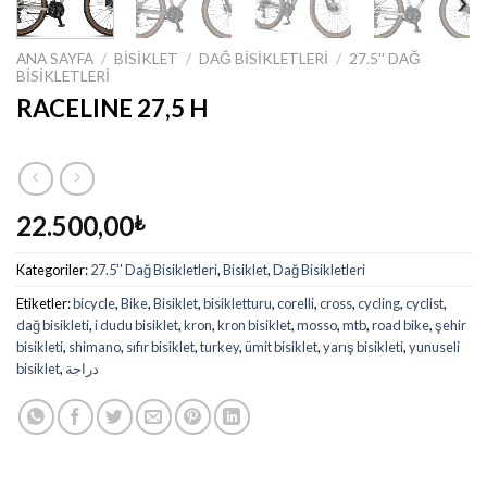
ANA SAYFA
/
BISIKLET
/
DAĞ BISIKLETLERI
/
27.5'' DAĞ
BISIKLETLERI
RACELINE 27,5 H
22.500,00
₺
Kategoriler:
27.5'' Dağ Bisikletleri
,
Bisiklet
,
Dağ Bisikletleri
Etiketler:
bicycle
,
Bike
,
Bisiklet
,
bisikletturu
,
corelli
,
cross
,
cycling
,
cyclist
,
dağ bisikleti
,
i dudu bisiklet
,
kron
,
kron bisiklet
,
mosso
,
mtb
,
road bike
,
şehir
bisikleti
,
shimano
,
sıfır bisiklet
,
turkey
,
ümit bisiklet
,
yarış bisikleti
,
yunuseli
bisiklet
,
دراجة