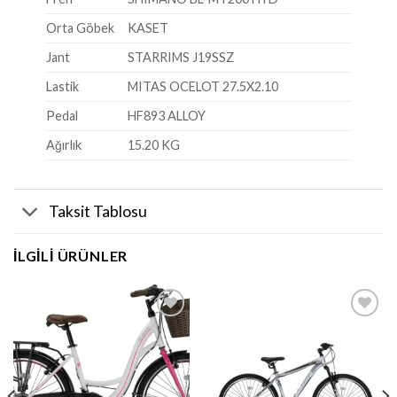
Orta Göbek
KASET
Jant
STARRIMS J19SSZ
Lastik
MITAS OCELOT 27.5X2.10
Pedal
HF893 ALLOY
Ağırlık
15.20 KG
Taksit Tablosu
İLGILI ÜRÜNLER
Favorilere
Favorilere
Ekle
Ekle