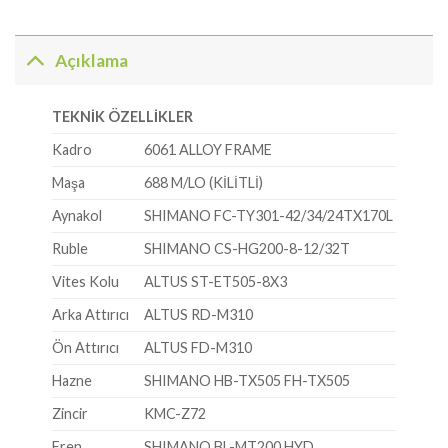
Açıklama
TEKNİK ÖZELLİKLER
Kadro
6061 ALLOY FRAME
Maşa
688 M/LO (KİLİTLİ)
Aynakol
SHIMANO FC-TY301-42/34/24TX170L
Ruble
SHIMANO CS-HG200-8-12/32T
Vites Kolu
ALTUS ST-ET505-8X3
Arka Attırıcı
ALTUS RD-M310
Ön Attırıcı
ALTUS FD-M310
Hazne
SHIMANO HB-TX505 FH-TX505
Zincir
KMC-Z72
Fren
SHIMANO BL-MT200 HYD