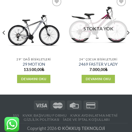
Favorilere
Favorilere
Ekle
Ekle
STOKTA YOK
29'' DAĞ BISIKLETLERI
24'' ÇOCUK BISIKLETLERI
29 MOTION
2469 FASTER V LADY
13.500,00
₺
7.000,00
₺
DEVAMINI OKU
DEVAMINI OKU
SSS
KVKK BAŞVURU FORMU
KVKK AYDINLATMA METNİ
GIZLILIK POLITIKASI
İADE VE İPTAL KOŞULLARI
Copyright 2026 ©
KÖKKUŞ TEKNOLOJİ