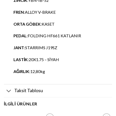
ZİNCİR
:YBN-IB-52
FREN
:ALLOY V-BRAKE
ORTA GÖBEK
:KASET
PEDAL
:FOLDING HF661 KATLANIR
JANT
:STARRIMS J19SZ
LASTİK
:20X1.75 – SİYAH
AĞIRLIK
:12,80kg
Taksit Tablosu
İLGILI ÜRÜNLER