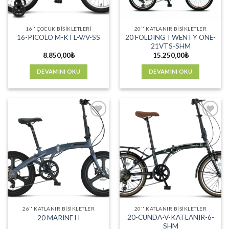
16'' ÇOCUK BISIKLETLERI
20'' KATLANIR BISIKLETLER
20 FOLDING TWENTY ONE-
16-PICOLO M-KTL-V/V-SS
21VTS-SHM
8.850,00
₺
15.250,00
₺
DEVAMINI OKU
DEVAMINI OKU
Favorilere
Favorilere
Ekle
Ekle
26'' KATLANIR BISIKLETLER
20'' KATLANIR BISIKLETLER
20-CUNDA-V-KATLANIR-6-
20 MARINE H
SHM