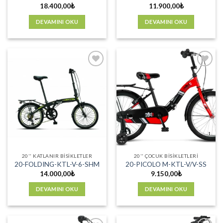
18.400,00
₺
11.900,00
₺
DEVAMINI OKU
DEVAMINI OKU
Favorilere
Favorilere
Ekle
Ekle
20'' KATLANIR BISIKLETLER
20'' ÇOCUK BISIKLETLERI
20-FOLDING-KTL-V-6-SHM
20-PICOLO M-KTL-V/V-SS
14.000,00
₺
9.150,00
₺
DEVAMINI OKU
DEVAMINI OKU