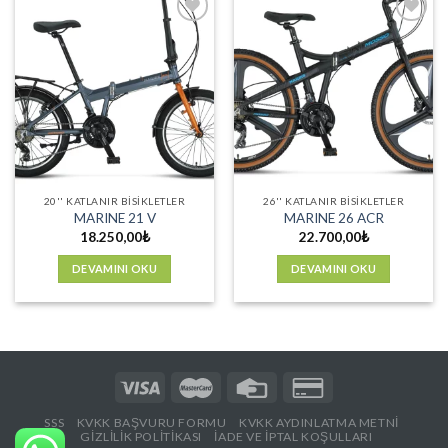
Favorilere
Favorilere
Ekle
Ekle
20'' KATLANIR BISIKLETLER
26'' KATLANIR BISIKLETLER
MARINE 21 V
MARINE 26 ACR
18.250,00
₺
22.700,00
₺
DEVAMINI OKU
DEVAMINI OKU
SSS
KVKK BAŞVURU FORMU
KVKK AYDINLATMA METNİ
GIZLILIK POLITIKASI
İADE VE İPTAL KOŞULLARI