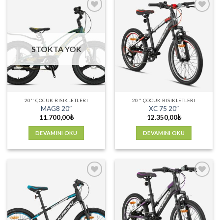
Favorilere
Favorilere
Ekle
Ekle
STOKTA YOK
20'' ÇOCUK BISIKLETLERI
20'' ÇOCUK BISIKLETLERI
MAG8 20″
XC 75 20″
11.700,00
₺
12.350,00
₺
DEVAMINI OKU
DEVAMINI OKU
Favorilere
Favorilere
Ekle
Ekle