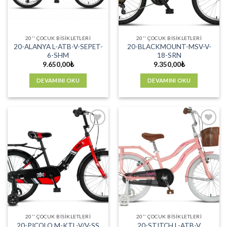
20'' ÇOCUK BISIKLETLERI
20'' ÇOCUK BISIKLETLERI
20-ALANYA L-ATB-V-SEPET-
20-BLACKMOUNT-MSV-V-
6-SHM
18-SRN
9.650,00
₺
9.350,00
₺
DEVAMINI OKU
DEVAMINI OKU
Favorilere
Favorilere
Ekle
Ekle
20'' ÇOCUK BISIKLETLERI
20'' ÇOCUK BISIKLETLERI
20-PICOLO M-KTL-V/V-SS
20-STITCH L-ATB-V