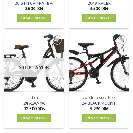
20-STITCH M-ATB-V
2048 RACER
8.500,00
₺
6.500,00
₺
DEVAMINI OKU
DEVAMINI OKU
Favorilere
Favorilere
Ekle
Ekle
STOKTA YOK
BISIKLET
24" ÇIFT AMORTISOR
24 ALANYA
24 BLACKMOUNT
12.500,00
₺
9.990,00
₺
DEVAMINI OKU
DEVAMINI OKU