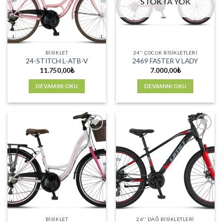
STOKTA YOK
BISIKLET
24'' ÇOCUK BISIKLETLERI
24-STITCH L-ATB-V
2469 FASTER V LADY
11.750,00
₺
7.000,00
₺
DEVAMINI OKU
DEVAMINI OKU
Favorilere
Favorilere
Ekle
Ekle
BISIKLET
26'' DAĞ BISIKLETLERI