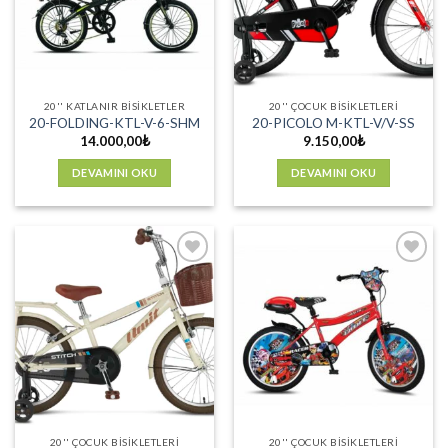
20'' KATLANIR BISIKLETLER
20'' ÇOCUK BISIKLETLERI
20-FOLDING-KTL-V-6-SHM
20-PICOLO M-KTL-V/V-SS
14.000,00
₺
9.150,00
₺
DEVAMINI OKU
DEVAMINI OKU
Favorilere
Favorilere
Ekle
Ekle
20'' ÇOCUK BISIKLETLERI
20'' ÇOCUK BISIKLETLERI