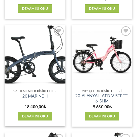
DEVAMINI OKU
DEVAMINI OKU
Favorilere
Favorilere
Ekle
Ekle
26'' KATLANIR BISIKLETLER
20'' ÇOCUK BISIKLETLERI
20-ALANYA L-ATB-V-SEPET-
20 MARINE H
6-SHM
18.400,00
₺
9.650,00
₺
DEVAMINI OKU
DEVAMINI OKU