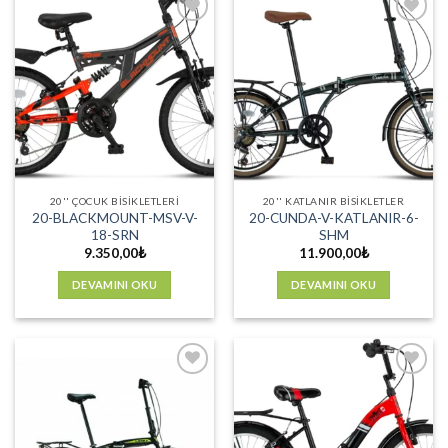
Favorilere
Favorilere
Ekle
Ekle
20'' ÇOCUK BISIKLETLERI
20'' KATLANIR BISIKLETLER
20-BLACKMOUNT-MSV-V-
20-CUNDA-V-KATLANIR-6-
18-SRN
SHM
9.350,00
₺
11.900,00
₺
DEVAMINI OKU
DEVAMINI OKU
Favorilere
Favorilere
Ekle
Ekle