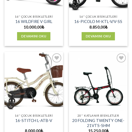
16'' ÇOCUK BISIKLETLERI
16'' ÇOCUK BISIKLETLERI
16 WILDFIRE V GIRL
16-PICOLO M-KTL-V/V-SS
10.000,00
₺
8.850,00
₺
DEVAMINI OKU
DEVAMINI OKU
Favorilere
Favorilere
Ekle
Ekle
16'' ÇOCUK BISIKLETLERI
20'' KATLANIR BISIKLETLER
20 FOLDING TWENTY ONE-
16-STITCH L-ATB-V
21VTS-SHM
8.000,00
₺
15.250,00
₺