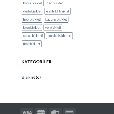
bursa bisiklet
dağ bisikleti
dudu bisiklet
elektrikli bisiklet
hobi bisikleti
katlanır bisiklet
kron bisiklet
yol bisikleti
çocuk bisikleti
çocuk bisikletleri
ümit bisiklet
KATEGORILER
Bisiklet
(6)