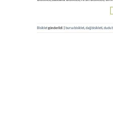
Bisiklet
gönderildi
|
bursa bisiklet
,
dağ bisikleti
,
dudu b