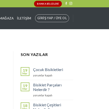
BANKA BILGILERI
GIRIŞ YAP / ÜYE OL
MAĞAZA
İLETIŞIM
SON YAZILAR
Çocuk Bisikletleri
19
Mar
Çocuk
yorumlar kapalı
Bisikletleri
için
Bisiklet Parçaları
19
Mar
Nelerdir ?
Bisiklet
yorumlar kapalı
Parçaları
Nelerdir
Bisiklet Çeşitleri
18
?
Mar