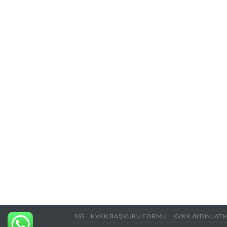
SSS
KVKK BAŞVURU FORMU
KVKK AYDINLAT