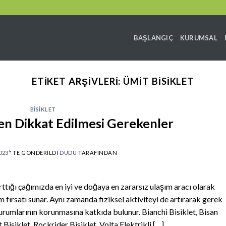
BAŞLANGIÇ
KURUMSAL
ETIKET ARŞIVLERI:
ÜMIT BISIKLET
BISIKLET
ken Dikkat Edilmesi Gerekenler
023
’' TE GÖNDERILDI
DUDU
TARAFINDAN
tığı çağımızda en iyi ve doğaya en zararsız ulaşım aracı olarak
ım fırsatı sunar. Aynı zamanda fiziksel aktiviteyi de artırarak gerek
durumlarının korunmasına katkıda bulunur. Bianchi Bisiklet, Bisan
 Bisiklet, Rockrider Bisiklet, Volta Elektrikli […]