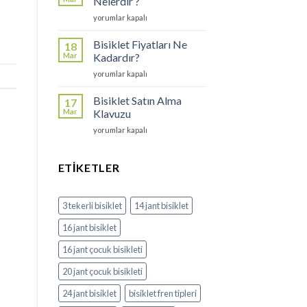
Nelerdir ?
için
Bisiklet
yorumlar kapalı
Çeşitleri
Nelerdir
Bisiklet Fiyatları Ne
18
?
Mar
Kadardır?
için
Bisiklet
yorumlar kapalı
Fiyatları
Ne
Bisiklet Satın Alma
17
Kadardır?
Mar
Klavuzu
için
Bisiklet
yorumlar kapalı
Satın
Alma
Klavuzu
ETIKETLER
için
3 tekerli bisiklet
14 jant bisiklet
16 jant bisiklet
16 jant çocuk bisikleti
20 jant çocuk bisikleti
24 jant bisiklet
bisiklet fren tipleri