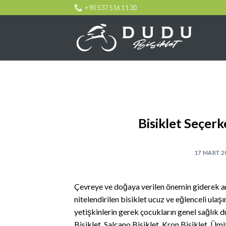
Skip
+90 537 516 11 30
to
content
Bisiklet Seçer
17 MART 2
Çevreye ve doğaya verilen önemin giderek art
nitelendirilen bisiklet ucuz ve eğlenceli ulaş
yetişkinlerin gerek çocukların genel sağlık 
Bisiklet, Salcano Bisiklet, Kron Bisiklet, Ümit